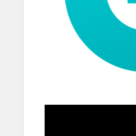
Video
Player