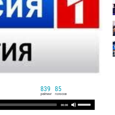
839
85
рейтинг
голосов
Use
00:00
Up/Down
Arrow