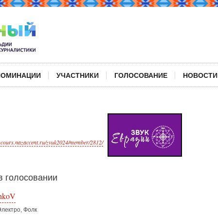
НОМИНАЦИИ
УЧАСТНИКИ
ГОЛОСОВАНИЕ
НОВОСТИ
oncours.nazaccent.ru/zvuk2024/member/2812/
 голосовании
nkoV
Электро, Фолк
ь