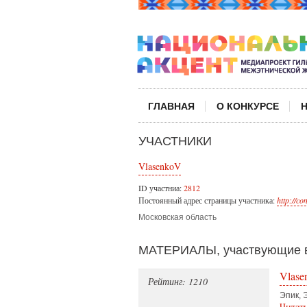
ГЛАВНАЯ
О КОНКУРСЕ
УЧАСТНИКИ
VlasenkoV
ID участниа:
2812
Постоянный адрес страницы участника:
http://c
Московская область
МАТЕРИАЛЫ, участвующие в
Vlase
Рейтинг: 1210
Эпик, 
Читат