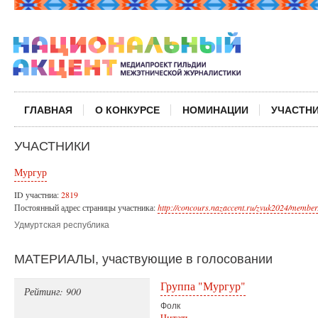
ГЛАВНАЯ
О КОНКУРСЕ
НОМИНАЦИИ
УЧАСТН
УЧАСТНИКИ
Мургур
ID участниа:
2819
Постоянный адрес страницы участника:
http://concours.nazaccent.ru/zvuk2024/member
Удмуртская республика
МАТЕРИАЛЫ, участвующие в голосовании
Группа "Мургур"
Рейтинг: 900
Фолк
Читать