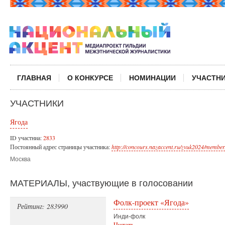
ГЛАВНАЯ
О КОНКУРСЕ
НОМИНАЦИИ
УЧАСТН
УЧАСТНИКИ
Ягода
ID участниа:
2833
Постоянный адрес страницы участника:
http://concours.nazaccent.ru/zvuk2024/member
Москва
МАТЕРИАЛЫ, участвующие в голосовании
Фолк-проект «Ягода»
Рейтинг: 283990
Инди-фолк
Читать