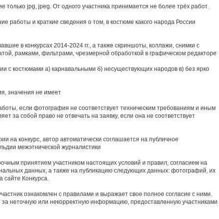
только jpg, jpeg. От одного участника принимается не более трёх работ.
ние работы и краткие сведения о том, в костюме какого народа России
авшие в конкурсах 2014-2024 гг., а также скриншоты, коллажи, снимки с
атой, рамками, фильтрами, чрезмерной обработкой в графическом редакторе
ии с костюмами а) карнавальными б) несуществующих народов в) без ярко
ия, значения не имеет
работы, если фотография не соответствует техническим требованиям и иным
яет за собой право не отвечать на заявку, если она не соответствует
и на конкурс, автор автоматически соглашается на публичное
ильдии межэтнической журналистики
рочным принятием участником настоящих условий и правил, согласием на
ональных данных, а также на публикацию следующих данных: фотографий, их
а сайте Конкурса.
 участник ознакомлен с правилами и выражает свое полное согласие с ними.
и за неточную или некорректную информацию, предоставленную участниками