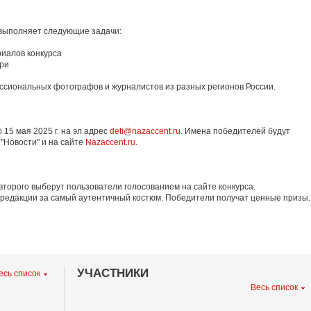
 выполняет следующие задачи:
риалов конкурса
юри
сиональных фотографов и журналистов из разных регионов России.
15 мая 2025 г. на эл.адрес
deti@nazaccent.ru
. Имена победителей будут
 "Новости" и на сайте
Nazaccent.ru
.
торого выберут пользователи голосованием на сайте конкурса.
 редакции за самый аутентичный костюм. Победители получат ценные призы.
УЧАСТНИКИ
есь список
Весь список