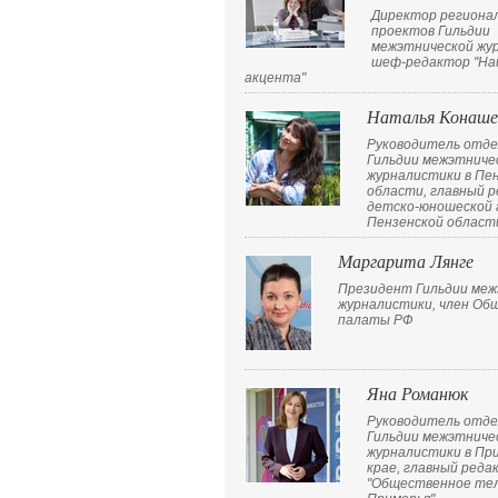
Директор региона
проектов Гильдии
межэтнической жу
шеф-редактор "На
акцента"
Наталья Конаше
Руководитель отде
Гильдии межэтниче
журналистики в Пе
области, главный 
детско-юношеской
Пензенской области
Маргарита Лянге
Президент Гильдии меж
журналистики, член Об
палаты РФ
Яна Романюк
Руководитель отде
Гильдии межэтниче
журналистики в Пр
крае, главный реда
"Общественное те