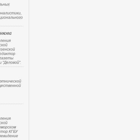
льных
рналистики,
ционального
нкова
ления
ской
нзенской
редактор
 газеты
 "Деловой".
этнической
щественной
ления
ской
иморском
ктор КГБУ
левидение