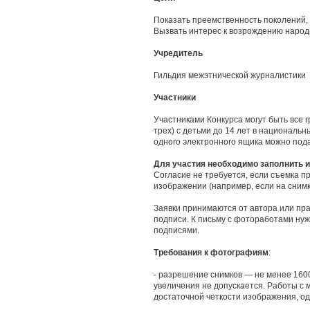
Показать преемственность поколений, 
Вызвать интерес к возрождению народн
Учредитель
Гильдия межэтнической журналистики
Участники
Участниками Конкурса могут быть все
трех) с детьми до 14 лет в националь
одного электронного ящика можно подат
Для участия необходимо заполнить 
Согласие не требуется, если съемка пр
изображении (например, если на снимк
Заявки принимаются от автора или пр
подписи. К письму с фотоработами ну
подписями.
Требования к фотографиям
:
- разрешение снимков — не менее 1600
увеличения не допускается. Работы с
достаточной четкости изображения, од