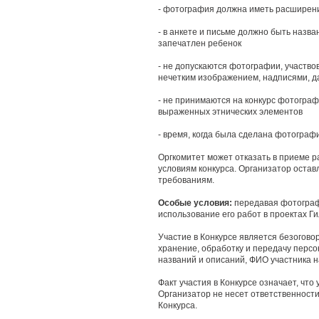
- фотография должна иметь расширение 
- в анкете и письме должно быть назва
запечатлен ребенок
- не допускаются фотографии, участвов
нечетким изображением, надписями, д
- не принимаются на конкурс фотограф
выраженных этнических элементов
- время, когда была сделана фотограф
Оргкомитет может отказать в приеме 
условиям конкурса. Организатор оставл
требованиям.
Особые условия:
передавая фотографи
использование его работ в проектах Г
Участие в Конкурсе является безогово
хранение, обработку и передачу перс
названий и описаний, ФИО участника н
Факт участия в Конкурсе означает, что
Организатор не несет ответственност
Конкурса.