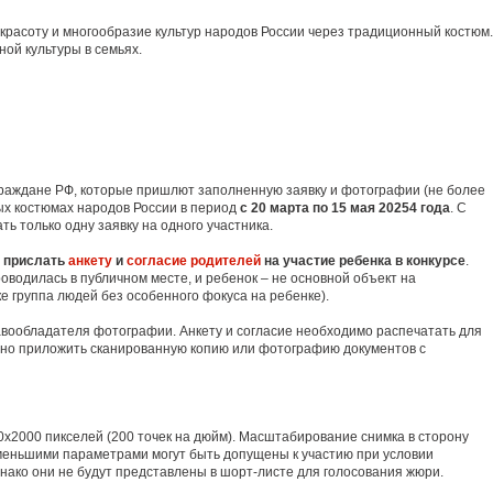
красоту и многообразие культур народов России через традиционный костюм.
ой культуры в семьях.
 граждане РФ, которые пришлют заполненную заявку и фотографии (не более
ных костюмах народов России в период
с 20 марта по 15 мая 20254 года
. С
ь только одну заявку на одного участника.
и прислать
анкету
и
согласие родителей
на участие ребенка в конкурсе
.
оводилась в публичном месте, и ребенок – не основной объект на
е группа людей без особенного фокуса на ребенке).
авообладателя фотографии. Анкету и согласие необходимо распечатать для
жно приложить сканированную копию или фотографию документов с
х2000 пикселей (200 точек на дюйм). Масштабирование снимка в сторону
 меньшими параметрами могут быть допущены к участию при условии
нако они не будут представлены в шорт-листе для голосования жюри.