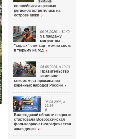
Зимние
волшебники из разных
регионов встретились на
острове Кижи
06.08.2026, в 11:49
За продажу
мигрантам
"серых" сим-карт можно сесть
в тюрьму на год
06.08.2026, в 10:24
Правительство
изменило
список мест проживания
коренных народов России
05.08.2026, в
16:34
В
Вологодской области впервые
стартовала Всероссийская
фольклорно-этнографическая
экспедиция