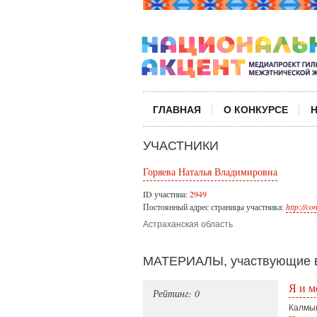
ГЛАВНАЯ
О КОНКУРСЕ
УЧАСТНИКИ
Горяева Наталья Владимировна
ID участниа:
2949
Постоянный адрес страницы участника:
http://c
Астраханская область
МАТЕРИАЛЫ, участвующие в
Я и м
Рейтинг: 0
Калмы