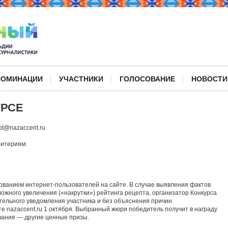
НОМИНАЦИИ
УЧАСТНИКИ
ГОЛОСОВАНИЕ
НОВОСТИ
УРСЕ
pt@nazaccent.ru
ритериям:
ованием интернет-пользователей на сайте. В случае выявления фактов
ожного увеличения («накрутки») рейтинга рецепта, организатор Конкурса
тельного уведомления участника и без объяснения причин.
те nazaccent.ru 1 октября. Выбранный жюри победитель получит в награду
вания — другие ценные призы.