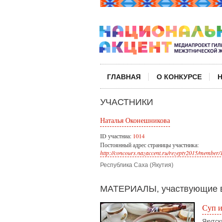
ГЛАВНАЯ
О КОНКУРСЕ
УЧАСТНИКИ
Наталья Оконешникова
ID участниа:
1014
Постоянный адрес страницы участника:
http://concours.nazaccent.ru/rezepty2015/member/
Республика Саха (Якутия)
МАТЕРИАЛЫ, участвующие в
Суп и
Якутск