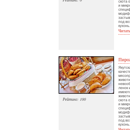
скота 
и микр
специф
модифи
застыв
под во
кухонь
Читат
Пирож
Якутск
качест
мясопр
животн
невооб
ленок 
имеют
животн
Рейтинг: 100
скота 
и микр
специф
модифи
застыв
под во
кухонь
Читат