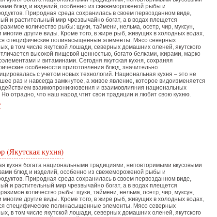
вами блюд и изделий, особенно из свежемороженой рыбы и
одуктов. Природная среда сохранилась в своем первозданном виде,
ый и растительный мир чрезвычайно богат, а в водах плещется
разимое количество рыбы: щуки, таймени, нельма, осетр, чир, муксун,
и многие другие виды. Кроме того, в жире рыб, живущих в холодных водах,
ся специфические полинасыщенные элементы. Мясо северных
ых, в том числе якутской лошади, северных домашних оленей, якутского
отличается высокой пищевой ценностью, богато белками, жирами, марко-
оэлементами и витаминами. Сегодня якутская кухня, сохраняя
ические особенности приготовления блюд, значительно
цировалась с учетом новых технологий. Национальная кухня – это не
шее раз и навсегда замкнутое, а живое явление, которое видоизменяется
здействием взаимопроникновения и взаимовлияния национальных
. Но отрадно, что наш народ чтит свои традиции и любит свою кухню.
ь
р (Якутская кухня)
ая кухня богата национальными традициями, неповторимыми вкусовыми
вами блюд и изделий, особенно из свежемороженой рыбы и
одуктов. Природная среда сохранилась в своем первозданном виде,
ый и растительный мир чрезвычайно богат, а в водах плещется
разимое количество рыбы: щуки, таймени, нельма, осетр, чир, муксун,
и многие другие виды. Кроме того, в жире рыб, живущих в холодных водах,
ся специфические полинасыщенные элементы. Мясо северных
ых, в том числе якутской лошади, северных домашних оленей, якутского