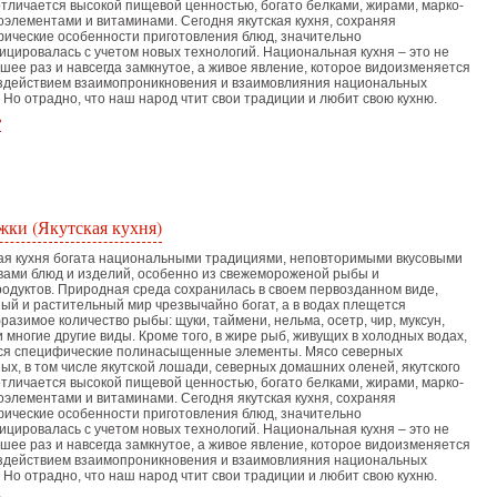
отличается высокой пищевой ценностью, богато белками, жирами, марко-
оэлементами и витаминами. Сегодня якутская кухня, сохраняя
ические особенности приготовления блюд, значительно
цировалась с учетом новых технологий. Национальная кухня – это не
шее раз и навсегда замкнутое, а живое явление, которое видоизменяется
здействием взаимопроникновения и взаимовлияния национальных
. Но отрадно, что наш народ чтит свои традиции и любит свою кухню.
ь
ки (Якутская кухня)
ая кухня богата национальными традициями, неповторимыми вкусовыми
вами блюд и изделий, особенно из свежемороженой рыбы и
одуктов. Природная среда сохранилась в своем первозданном виде,
ый и растительный мир чрезвычайно богат, а в водах плещется
разимое количество рыбы: щуки, таймени, нельма, осетр, чир, муксун,
и многие другие виды. Кроме того, в жире рыб, живущих в холодных водах,
ся специфические полинасыщенные элементы. Мясо северных
ых, в том числе якутской лошади, северных домашних оленей, якутского
отличается высокой пищевой ценностью, богато белками, жирами, марко-
оэлементами и витаминами. Сегодня якутская кухня, сохраняя
ические особенности приготовления блюд, значительно
цировалась с учетом новых технологий. Национальная кухня – это не
шее раз и навсегда замкнутое, а живое явление, которое видоизменяется
здействием взаимопроникновения и взаимовлияния национальных
. Но отрадно, что наш народ чтит свои традиции и любит свою кухню.
ь