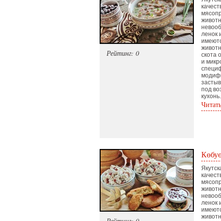
качест
мясопр
животн
невооб
ленок 
имеют
животн
Рейтинг: 0
скота 
и микр
специф
модифи
застыв
под во
кухонь
Читат
Көбуө
Якутск
качест
мясопр
животн
невооб
ленок 
имеют
животн
Рейтинг: 0