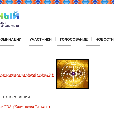
НОМИНАЦИИ
УЧАСТНИКИ
ГОЛОСОВАНИЕ
НОВОСТИ
oncours.nazaccent.ru/zvuk2026/member/3048/
 голосовании
т СВА (Калмыкова Татьяна)
а