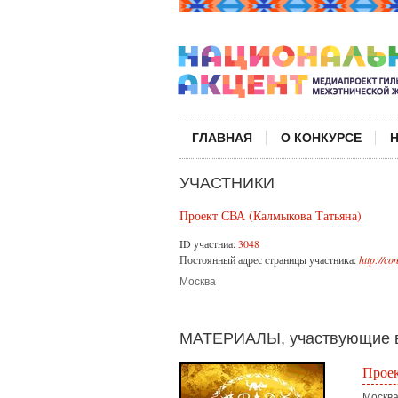
ГЛАВНАЯ
О КОНКУРСЕ
УЧАСТНИКИ
Проект СВА (Калмыкова Татьяна)
ID участниа:
3048
Постоянный адрес страницы участника:
http://c
Москва
МАТЕРИАЛЫ, участвующие в
Проек
Москв