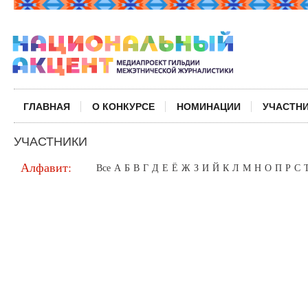
ГЛАВНАЯ
О КОНКУРСЕ
НОМИНАЦИИ
УЧАСТН
УЧАСТНИКИ
Алфавит:
Все
А
Б
В
Г
Д
Е
Ё
Ж
З
И
Й
К
Л
М
Н
О
П
Р
С