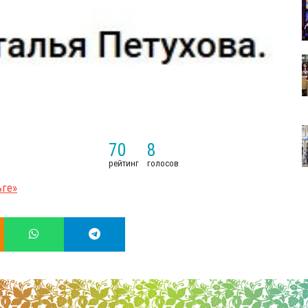
70
8
рейтинг
голосов
ьге»